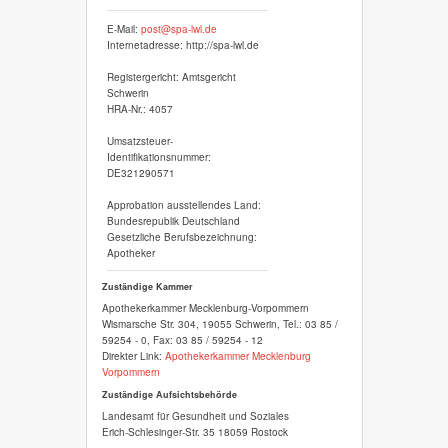
E-Mail:
post@spa-lwl.de
Internetadresse: http://spa-lwl.de
Registergericht: Amtsgericht
Schwerin
HRA-Nr.: 4057
Umsatzsteuer-
Identifikationsnummer:
DE321290571
Approbation ausstellendes Land:
Bundesrepublik Deutschland
Gesetzliche Berufsbezeichnung:
Apotheker
Zuständige Kammer
Apothekerkammer Mecklenburg-Vorpommern
Wismarsche Str. 304, 19055 Schwerin, Tel.: 03 85 /
59254 - 0, Fax: 03 85 / 59254 - 12
Direkter Link:
Apothekerkammer Mecklenburg
Vorpommern
Zuständige Aufsichtsbehörde
Landesamt für Gesundheit und Soziales
Erich-Schlesinger-Str. 35 18059 Rostock