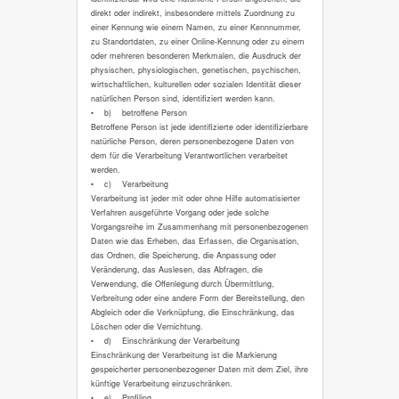
direkt oder indirekt, insbesondere mittels Zuordnung zu
einer Kennung wie einem Namen, zu einer Kennnummer,
zu Standortdaten, zu einer Online-Kennung oder zu einem
oder mehreren besonderen Merkmalen, die Ausdruck der
physischen, physiologischen, genetischen, psychischen,
wirtschaftlichen, kulturellen oder sozialen Identität dieser
natürlichen Person sind, identifiziert werden kann.
• b) betroffene Person
Betroffene Person ist jede identifizierte oder identifizierbare
natürliche Person, deren personenbezogene Daten von
dem für die Verarbeitung Verantwortlichen verarbeitet
werden.
• c) Verarbeitung
Verarbeitung ist jeder mit oder ohne Hilfe automatisierter
Verfahren ausgeführte Vorgang oder jede solche
Vorgangsreihe im Zusammenhang mit personenbezogenen
Daten wie das Erheben, das Erfassen, die Organisation,
das Ordnen, die Speicherung, die Anpassung oder
Veränderung, das Auslesen, das Abfragen, die
Verwendung, die Offenlegung durch Übermittlung,
Verbreitung oder eine andere Form der Bereitstellung, den
Abgleich oder die Verknüpfung, die Einschränkung, das
Löschen oder die Vernichtung.
• d) Einschränkung der Verarbeitung
Einschränkung der Verarbeitung ist die Markierung
gespeicherter personenbezogener Daten mit dem Ziel, ihre
künftige Verarbeitung einzuschränken.
• e) Profiling