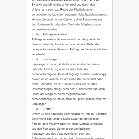
Zwecke und Mittel dieser Verarbeitung durch das
Unionsrecht oder das Recht der Mitgliedstaaten
vorgegeben, so kann der Verantwortliche beziehungsweise
können die bestimmten Kriterien seiner Benennung nach
dem Unionsrecht oder dem Recht der Mitgliedstaaten
vorgesehen werden.
• h) Auftragsverarbeiter
Auftragsverarbeiter ist eine natürliche oder juristische
Person, Behörde, Einrichtung oder andere Stelle, die
personenbezogene Daten im Auftrag des Verantwortlichen
verarbeitet.
• i) Empfänger
Empfänger ist eine natürliche oder juristische Person,
Behörde, Einrichtung oder andere Stelle, der
personenbezogene Daten offengelegt werden, unabhängig
davon, ob es sich bei ihr um einen Dritten handelt oder
nicht. Behörden, die im Rahmen eines bestimmten
Untersuchungsauftrags nach dem Unionsrecht oder dem
Recht der Mitgliedstaaten möglicherweise
personenbezogene Daten erhalten, gelten jedoch nicht als
Empfänger.
• j) Dritter
Dritter ist eine natürliche oder juristische Person, Behörde,
Einrichtung oder andere Stelle außer der betroffenen
Person, dem Verantwortlichen, dem Auftragsverarbeiter
und den Personen, die unter der unmittelbaren
Verantwortung des Verantwortlichen oder des
Auftragsverarbeiters befugt sind, die personenbezogenen