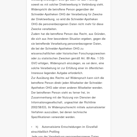
soweit es mit solcher Direktwerbung in Verbindung steht.
Widerspricht die betroffene Person gegenüber der
Schneider-Apotheken OHG der Verarbeitung für Zwecke
der Direktwerbung, so wird die Schneider-Apotheken
OHG die personenbezogenen Daten nicht mehr für diese
Zwecke verarbeiten.
Zudem hat die betroffene Person das Recht, aus Gründen,
die sich aus ihrer besonderen Situation ergeben, gegen die
sie betreffende Verarbeitung personenbezogener Daten,
die bei der Schneider-Apotheken OHG zu
wissenschaftlichen oder historischen Forschungszwecken
oder zu statistischen Zwecken gemäß Art. 89 Abs. 1 DS-
GVO erfolgen, Widerspruch einzulegen, es sei denn, eine
solche Verarbeitung ist zur Erfüllung einer im öffentlichen
Interesse liegenden Aufgabe erforderlich.
Zur Ausübung des Rechts auf Widerspruch kann sich die
betroffene Person direkt jeden Mitarbeiter der Schneider-
Apotheken OHG oder einen anderen Mitarbeiter wenden.
Der betroffenen Person steht es ferner frei, im
Zusammenhang mit der Nutzung von Diensten der
Informationsgesellschaft, ungeachtet der Richtlinie
2002/58/EG, ihr Widerspruchsrecht mittels automatisierter
Verfahren auszuüben, bei denen technische
Spezifikationen verwendet werden.
• h) Automatisierte Entscheidungen im Einzelfall
einschließlich Profiling
Jede von der Verarbeitung personenbezogener Daten