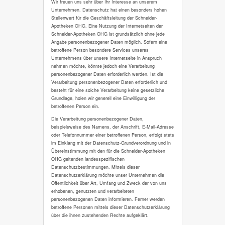
Wir freuen uns sehr über Ihr Interesse an unserem
Unternehmen. Datenschutz hat einen besonders hohen
Stellenwert für die Geschäftsleitung der Schneider-
Apotheken OHG. Eine Nutzung der Internetseiten der
Schneider-Apotheken OHG ist grundsätzlich ohne jede
Angabe personenbezogener Daten möglich. Sofern eine
betroffene Person besondere Services unseres
Unternehmens über unsere Internetseite in Anspruch
nehmen möchte, könnte jedoch eine Verarbeitung
personenbezogener Daten erforderlich werden. Ist die
Verarbeitung personenbezogener Daten erforderlich und
besteht für eine solche Verarbeitung keine gesetzliche
Grundlage, holen wir generell eine Einwilligung der
betroffenen Person ein.
Die Verarbeitung personenbezogener Daten,
beispielsweise des Namens, der Anschrift, E-Mail-Adresse
oder Telefonnummer einer betroffenen Person, erfolgt stets
im Einklang mit der Datenschutz-Grundverordnung und in
Übereinstimmung mit den für die Schneider-Apotheken
OHG geltenden landesspezifischen
Datenschutzbestimmungen. Mittels dieser
Datenschutzerklärung möchte unser Unternehmen die
Öffentlichkeit über Art, Umfang und Zweck der von uns
erhobenen, genutzten und verarbeiteten
personenbezogenen Daten informieren. Ferner werden
betroffene Personen mittels dieser Datenschutzerklärung
über die ihnen zustehenden Rechte aufgeklärt.