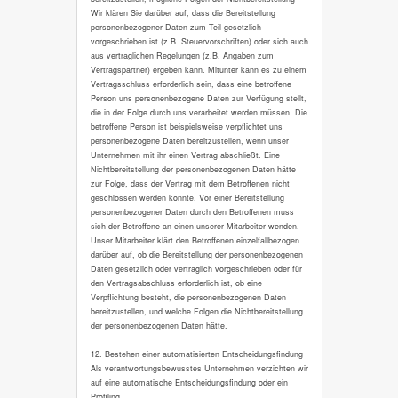
Wir klären Sie darüber auf, dass die Bereitstellung
personenbezogener Daten zum Teil gesetzlich
vorgeschrieben ist (z.B. Steuervorschriften) oder sich auch
aus vertraglichen Regelungen (z.B. Angaben zum
Vertragspartner) ergeben kann. Mitunter kann es zu einem
Vertragsschluss erforderlich sein, dass eine betroffene
Person uns personenbezogene Daten zur Verfügung stellt,
die in der Folge durch uns verarbeitet werden müssen. Die
betroffene Person ist beispielsweise verpflichtet uns
personenbezogene Daten bereitzustellen, wenn unser
Unternehmen mit ihr einen Vertrag abschließt. Eine
Nichtbereitstellung der personenbezogenen Daten hätte
zur Folge, dass der Vertrag mit dem Betroffenen nicht
geschlossen werden könnte. Vor einer Bereitstellung
personenbezogener Daten durch den Betroffenen muss
sich der Betroffene an einen unserer Mitarbeiter wenden.
Unser Mitarbeiter klärt den Betroffenen einzelfallbezogen
darüber auf, ob die Bereitstellung der personenbezogenen
Daten gesetzlich oder vertraglich vorgeschrieben oder für
den Vertragsabschluss erforderlich ist, ob eine
Verpflichtung besteht, die personenbezogenen Daten
bereitzustellen, und welche Folgen die Nichtbereitstellung
der personenbezogenen Daten hätte.
12. Bestehen einer automatisierten Entscheidungsfindung
Als verantwortungsbewusstes Unternehmen verzichten wir
auf eine automatische Entscheidungsfindung oder ein
Profiling.