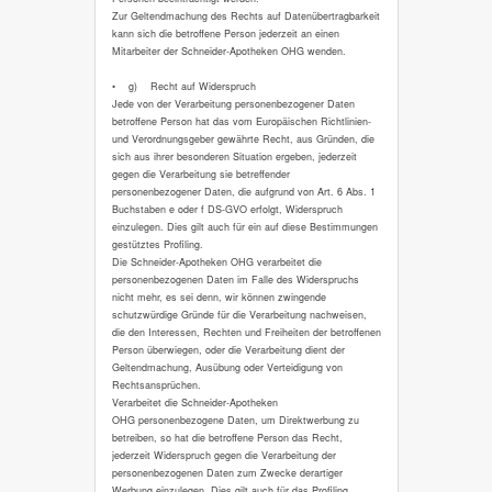
Zur Geltendmachung des Rechts auf Datenübertragbarkeit
kann sich die betroffene Person jederzeit an einen
Mitarbeiter der Schneider-Apotheken OHG wenden.
• g) Recht auf Widerspruch
Jede von der Verarbeitung personenbezogener Daten
betroffene Person hat das vom Europäischen Richtlinien-
und Verordnungsgeber gewährte Recht, aus Gründen, die
sich aus ihrer besonderen Situation ergeben, jederzeit
gegen die Verarbeitung sie betreffender
personenbezogener Daten, die aufgrund von Art. 6 Abs. 1
Buchstaben e oder f DS-GVO erfolgt, Widerspruch
einzulegen. Dies gilt auch für ein auf diese Bestimmungen
gestütztes Profiling.
Die Schneider-Apotheken OHG verarbeitet die
personenbezogenen Daten im Falle des Widerspruchs
nicht mehr, es sei denn, wir können zwingende
schutzwürdige Gründe für die Verarbeitung nachweisen,
die den Interessen, Rechten und Freiheiten der betroffenen
Person überwiegen, oder die Verarbeitung dient der
Geltendmachung, Ausübung oder Verteidigung von
Rechtsansprüchen.
Verarbeitet die Schneider-Apotheken
OHG personenbezogene Daten, um Direktwerbung zu
betreiben, so hat die betroffene Person das Recht,
jederzeit Widerspruch gegen die Verarbeitung der
personenbezogenen Daten zum Zwecke derartiger
Werbung einzulegen. Dies gilt auch für das Profiling,