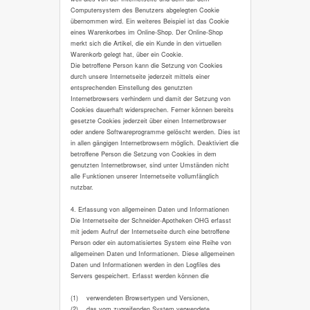
Computersystem des Benutzers abgelegten Cookie
übernommen wird. Ein weiteres Beispiel ist das Cookie
eines Warenkorbes im Online-Shop. Der Online-Shop
merkt sich die Artikel, die ein Kunde in den virtuellen
Warenkorb gelegt hat, über ein Cookie.
Die betroffene Person kann die Setzung von Cookies
durch unsere Internetseite jederzeit mittels einer
entsprechenden Einstellung des genutzten
Internetbrowsers verhindern und damit der Setzung von
Cookies dauerhaft widersprechen. Ferner können bereits
gesetzte Cookies jederzeit über einen Internetbrowser
oder andere Softwareprogramme gelöscht werden. Dies ist
in allen gängigen Internetbrowsern möglich. Deaktiviert die
betroffene Person die Setzung von Cookies in dem
genutzten Internetbrowser, sind unter Umständen nicht
alle Funktionen unserer Internetseite vollumfänglich
nutzbar.
4. Erfassung von allgemeinen Daten und Informationen
Die Internetseite der Schneider-Apotheken OHG erfasst
mit jedem Aufruf der Internetseite durch eine betroffene
Person oder ein automatisiertes System eine Reihe von
allgemeinen Daten und Informationen. Diese allgemeinen
Daten und Informationen werden in den Logfiles des
Servers gespeichert. Erfasst werden können die
(1) verwendeten Browsertypen und Versionen,
(2) das vom zugreifenden System verwendete