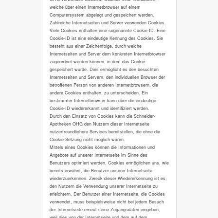
welche über einen Internetbrowser auf einem
Computersystem abgelegt und gespeichert werden.
Zahlreiche Internetseiten und Server verwenden Cookies.
Viele Cookies enthalten eine sogenannte Cookie-ID. Eine
Cookie-ID ist eine eindeutige Kennung des Cookies. Sie
besteht aus einer Zeichenfolge, durch welche
Internetseiten und Server dem konkreten Internetbrowser
zugeordnet werden können, in dem das Cookie
gespeichert wurde. Dies ermöglicht es den besuchten
Internetseiten und Servern, den individuellen Browser der
betroffenen Person von anderen Internetbrowsern, die
andere Cookies enthalten, zu unterscheiden. Ein
bestimmter Internetbrowser kann über die eindeutige
Cookie-ID wiedererkannt und identifiziert werden.
Durch den Einsatz von Cookies kann die Schneider-
Apotheken OHG den Nutzern dieser Internetseite
nutzerfreundlichere Services bereitstellen, die ohne die
Cookie-Setzung nicht möglich wären.
Mittels eines Cookies können die Informationen und
Angebote auf unserer Internetseite im Sinne des
Benutzers optimiert werden. Cookies ermöglichen uns, wie
bereits erwähnt, die Benutzer unserer Internetseite
wiederzuerkennen. Zweck dieser Wiedererkennung ist es,
den Nutzern die Verwendung unserer Internetseite zu
erleichtern. Der Benutzer einer Internetseite, die Cookies
verwendet, muss beispielsweise nicht bei jedem Besuch
der Internetseite erneut seine Zugangsdaten eingeben,
weil dies von der Internetseite und dem auf dem