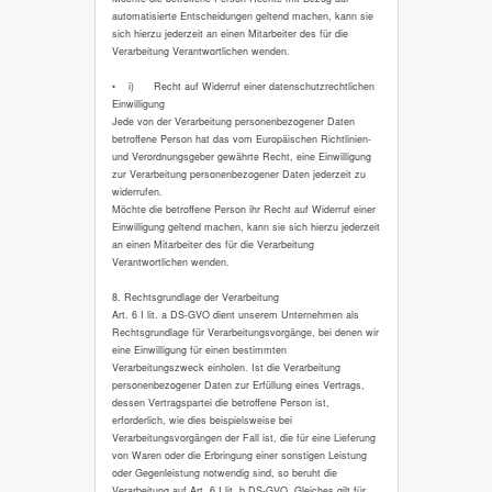
automatisierte Entscheidungen geltend machen, kann sie
sich hierzu jederzeit an einen Mitarbeiter des für die
Verarbeitung Verantwortlichen wenden.
• i) Recht auf Widerruf einer datenschutzrechtlichen
Einwilligung
Jede von der Verarbeitung personenbezogener Daten
betroffene Person hat das vom Europäischen Richtlinien-
und Verordnungsgeber gewährte Recht, eine Einwilligung
zur Verarbeitung personenbezogener Daten jederzeit zu
widerrufen.
Möchte die betroffene Person ihr Recht auf Widerruf einer
Einwilligung geltend machen, kann sie sich hierzu jederzeit
an einen Mitarbeiter des für die Verarbeitung
Verantwortlichen wenden.
8. Rechtsgrundlage der Verarbeitung
Art. 6 I lit. a DS-GVO dient unserem Unternehmen als
Rechtsgrundlage für Verarbeitungsvorgänge, bei denen wir
eine Einwilligung für einen bestimmten
Verarbeitungszweck einholen. Ist die Verarbeitung
personenbezogener Daten zur Erfüllung eines Vertrags,
dessen Vertragspartei die betroffene Person ist,
erforderlich, wie dies beispielsweise bei
Verarbeitungsvorgängen der Fall ist, die für eine Lieferung
von Waren oder die Erbringung einer sonstigen Leistung
oder Gegenleistung notwendig sind, so beruht die
Verarbeitung auf Art. 6 I lit. b DS-GVO. Gleiches gilt für