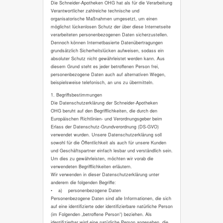
Die Schneider-Apotheken OHG hat als für die Verarbeitung
Verantwortlicher zahlreiche technische und
organisatorische Maßnahmen umgesetzt, um einen
möglichst lückenlosen Schutz der über diese Internetseite
verarbeiteten personenbezogenen Daten sicherzustellen.
Dennoch können Internetbasierte Datenübertragungen
grundsätzlich Sicherheitslücken aufweisen, sodass ein
absoluter Schutz nicht gewährleistet werden kann. Aus
diesem Grund steht es jeder betroffenen Person frei,
personenbezogene Daten auch auf alternativen Wegen,
beispielsweise telefonisch, an uns zu übermitteln.
1. Begriffsbestimmungen
Die Datenschutzerklärung der Schneider-Apotheken
OHG beruht auf den Begrifflichkeiten, die durch den
Europäischen Richtlinien- und Verordnungsgeber beim
Erlass der Datenschutz-Grundverordnung (DS-GVO)
verwendet wurden. Unsere Datenschutzerklärung soll
sowohl für die Öffentlichkeit als auch für unsere Kunden
und Geschäftspartner einfach lesbar und verständlich sein.
Um dies zu gewährleisten, möchten wir vorab die
verwendeten Begrifflichkeiten erläutern.
Wir verwenden in dieser Datenschutzerklärung unter
anderem die folgenden Begriffe:
• a) personenbezogene Daten
Personenbezogene Daten sind alle Informationen, die sich
auf eine identifizierte oder identifizierbare natürliche Person
(im Folgenden „betroffene Person“) beziehen. Als
identifizierbar wird eine natürliche Person angesehen, die