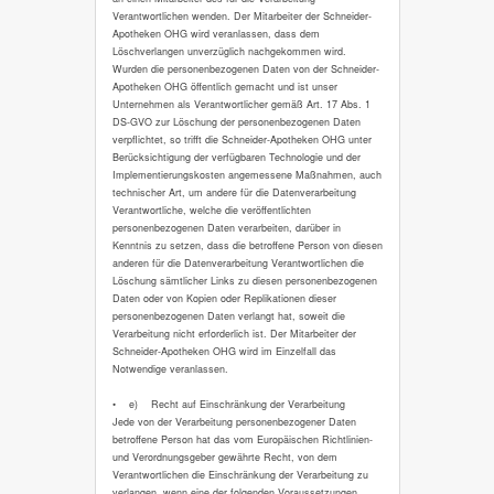
Verantwortlichen wenden. Der Mitarbeiter der Schneider-
Apotheken OHG wird veranlassen, dass dem
Löschverlangen unverzüglich nachgekommen wird.
Wurden die personenbezogenen Daten von der Schneider-
Apotheken OHG öffentlich gemacht und ist unser
Unternehmen als Verantwortlicher gemäß Art. 17 Abs. 1
DS-GVO zur Löschung der personenbezogenen Daten
verpflichtet, so trifft die Schneider-Apotheken OHG unter
Berücksichtigung der verfügbaren Technologie und der
Implementierungskosten angemessene Maßnahmen, auch
technischer Art, um andere für die Datenverarbeitung
Verantwortliche, welche die veröffentlichten
personenbezogenen Daten verarbeiten, darüber in
Kenntnis zu setzen, dass die betroffene Person von diesen
anderen für die Datenverarbeitung Verantwortlichen die
Löschung sämtlicher Links zu diesen personenbezogenen
Daten oder von Kopien oder Replikationen dieser
personenbezogenen Daten verlangt hat, soweit die
Verarbeitung nicht erforderlich ist. Der Mitarbeiter der
Schneider-Apotheken OHG wird im Einzelfall das
Notwendige veranlassen.
• e) Recht auf Einschränkung der Verarbeitung
Jede von der Verarbeitung personenbezogener Daten
betroffene Person hat das vom Europäischen Richtlinien-
und Verordnungsgeber gewährte Recht, von dem
Verantwortlichen die Einschränkung der Verarbeitung zu
verlangen, wenn eine der folgenden Voraussetzungen