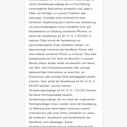
solche Verarbeitungsvorgänge die zur Durchführung
vorvertraglicher Maßnahmen erforderlich sind, etwa in
Fällen von Anfragen zur unseren Produkten oder
Leistungen. Unterliegt unser Unternehmen einer
rechtlichen Verpflichtung durch welche eine Verarbeitung
von personenbezogenen Daten erforderlich wird, wie
beispielsweise zur Erfüllung steuerlicher Pflichten, so
basiert die Verarbeitung auf Art. 6 I lit. c DS-GVO. In
seltenen Fällen könnte die Verarbeitung von
personenbezogenen Daten erforderlich werden, um
lebenswichtige Interessen der betroffenen Person oder
einer anderen natürlichen Person zu schützen. Dies wäre
beispielsweise der Fall, wenn ein Besucher in unserem
Betrieb verletzt werden würde und daraufhin sein Name,
sein Alter, seine Krankenkassendaten oder sonstige
lebenswichtige Informationen an einen Arzt, ein
Krankenhaus oder sonstige Dritte weitergegeben werden
müssten. Dann würde die Verarbeitung auf Art. 6 I lit. d
DS-GVO beruhen. Letztlich könnten
Verarbeitungsvorgänge auf Art. 6 I lit. f DS-GVO beruhen.
Auf dieser Rechtsgrundlage basieren
Verarbeitungsvorgänge, die von keiner der vorgenannten
Rechtsgrundlagen erfasst werden, wenn die Verarbeitung
zur Wahrung eines berechtigten Interesses unseres
Unternehmens oder eines Dritten erforderlich ist, sofern
die Interessen, Grundrechte und Grundfreiheiten des
Betroffenen nicht überwiegen. Solche
Verarbeitungsvorgänge sind uns insbesondere deshalb