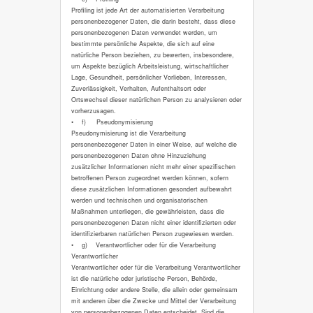
Profiling ist jede Art der automatisierten Verarbeitung
personenbezogener Daten, die darin besteht, dass diese
personenbezogenen Daten verwendet werden, um
bestimmte persönliche Aspekte, die sich auf eine
natürliche Person beziehen, zu bewerten, insbesondere,
um Aspekte bezüglich Arbeitsleistung, wirtschaftlicher
Lage, Gesundheit, persönlicher Vorlieben, Interessen,
Zuverlässigkeit, Verhalten, Aufenthaltsort oder
Ortswechsel dieser natürlichen Person zu analysieren oder
vorherzusagen.
• f) Pseudonymisierung
Pseudonymisierung ist die Verarbeitung
personenbezogener Daten in einer Weise, auf welche die
personenbezogenen Daten ohne Hinzuziehung
zusätzlicher Informationen nicht mehr einer spezifischen
betroffenen Person zugeordnet werden können, sofern
diese zusätzlichen Informationen gesondert aufbewahrt
werden und technischen und organisatorischen
Maßnahmen unterliegen, die gewährleisten, dass die
personenbezogenen Daten nicht einer identifizierten oder
identifizierbaren natürlichen Person zugewiesen werden.
• g) Verantwortlicher oder für die Verarbeitung
Verantwortlicher
Verantwortlicher oder für die Verarbeitung Verantwortlicher
ist die natürliche oder juristische Person, Behörde,
Einrichtung oder andere Stelle, die allein oder gemeinsam
mit anderen über die Zwecke und Mittel der Verarbeitung
von personenbezogenen Daten entscheidet. Sind die