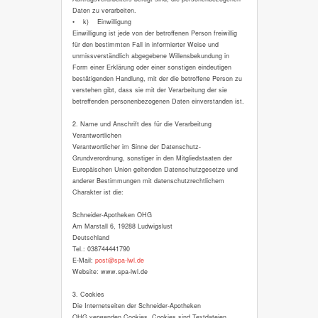
Daten zu verarbeiten.
• k) Einwilligung
Einwilligung ist jede von der betroffenen Person freiwillig
für den bestimmten Fall in informierter Weise und
unmissverständlich abgegebene Willensbekundung in
Form einer Erklärung oder einer sonstigen eindeutigen
bestätigenden Handlung, mit der die betroffene Person zu
verstehen gibt, dass sie mit der Verarbeitung der sie
betreffenden personenbezogenen Daten einverstanden ist.
2. Name und Anschrift des für die Verarbeitung
Verantwortlichen
Verantwortlicher im Sinne der Datenschutz-
Grundverordnung, sonstiger in den Mitgliedstaaten der
Europäischen Union geltenden Datenschutzgesetze und
anderer Bestimmungen mit datenschutzrechtlichem
Charakter ist die:
Schneider-Apotheken OHG
Am Marstall 6, 19288 Ludwigslust
Deutschland
Tel.: 038744441790
E-Mail:
post@spa-lwl.de
Website: www.spa-lwl.de
3. Cookies
Die Internetseiten der Schneider-Apotheken
OHG verwenden Cookies. Cookies sind Textdateien,