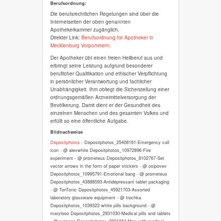
Berufsordnung:
Die berufsrechtlichen Regelungen sind über die
Internetseiten der oben genannten
Apothekerkammer zugänglich.
Direkter Link:
Berufsordnung für Apotheker in
Mecklenburg Vorpommern
.
Der Apotheker übt einen freien Heilberuf aus und
erbringt seine Leistung aufgrund besonderer
beruflicher Qualifikation und ethischer Verpflichtung
in persönlicher Verantwortung und fachlicher
Unabhängigkeit. Ihm obliegt die Sicherstellung einer
ordnungsgemäßen Arzneimittelversorgung der
Bevölkerung. Damit dient er der Gesundheit des
einzelnen Menschen und des gesamten Volkes und
erfüllt so eine öffentliche Aufgabe.
Bildnachweise
Depositphotos
- Depositphotos_25408161-Emergency call
icon - @ alexwhite Depositphotos_10972896-Fire
experiment - @ prometeus Depositphotos_8102767-Set
vector arrows in the form of paper stickers - @ osipovev
Depositphotos_10995791-Emotional bang - @ prometeus
Depositphotos_43888593-Antidepressant tablet packaging
- @ TonTonic Depositphotos_45921703-Assorted
laboratory glassware equipment - @ Irochka
Depositphotos_1039322-white pills background - @
marylooo Depositphotos_2931030-Medical pills and tablets