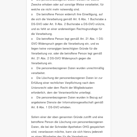
Zwecke erhoben oder auf sonstige Weise verarbeitet, für
welche sie nicht mehr notwendig sind.
o Die betroffene Person widerruft ihre Einwilligung, auf
die sich die Verarbeitung gemäß Art. 6 Abs. 1 Buchstabe a
DS-GVO oder Art. 9 Abs. 2 Buchstabe a DS-GVO stützte,
und es fehlt an einer anderweitigen Rechtsgrundlage für
die Verarbeitung.
o Die betroffene Person legt gemäß Art. 21 Abs. 1 DS-
GVO Widerspruch gegen die Verarbeitung ein, und es
liegen keine vorrangigen berechtigten Gründe für die
Verarbeitung vor, oder die betroffene Person legt gemäß
Art. 21 Abs. 2 DS-GVO Widerspruch gegen die
Verarbeitung ein.
o Die personenbezogenen Daten wurden unrechtmäßig
verarbeitet.
o Die Löschung der personenbezogenen Daten ist zur
Erfüllung einer rechtlichen Verpflichtung nach dem
Unionsrecht oder dem Recht der Mitgliedstaaten
erforderlich, dem der Verantwortliche unterliegt.
o Die personenbezogenen Daten wurden in Bezug auf
angebotene Dienste der Informationsgesellschaft gemäß
Art. 8 Abs. 1 DS-GVO erhoben.
Sofern einer der oben genannten Gründe zutrifft und eine
betroffene Person die Löschung von personenbezogenen
Daten, die bei der Schneider-Apotheken OHG gespeichert
sind, veranlassen möchte, kann sie sich hierzu jederzeit
an einen Mitarbeiter des für die Verarbeitung