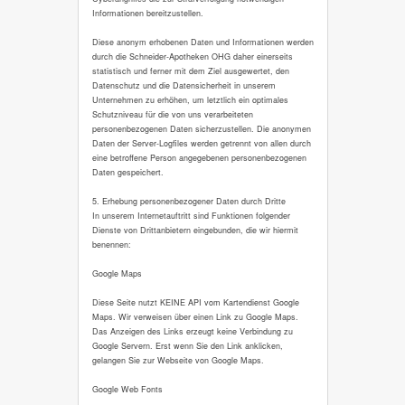
Informationen bereitzustellen.
Diese anonym erhobenen Daten und Informationen werden
durch die Schneider-Apotheken OHG daher einerseits
statistisch und ferner mit dem Ziel ausgewertet, den
Datenschutz und die Datensicherheit in unserem
Unternehmen zu erhöhen, um letztlich ein optimales
Schutzniveau für die von uns verarbeiteten
personenbezogenen Daten sicherzustellen. Die anonymen
Daten der Server-Logfiles werden getrennt von allen durch
eine betroffene Person angegebenen personenbezogenen
Daten gespeichert.
5. Erhebung personenbezogener Daten durch Dritte
In unserem Internetauftritt sind Funktionen folgender
Dienste von Drittanbietern eingebunden, die wir hiermit
benennen:
Google Maps
Diese Seite nutzt KEINE API vom Kartendienst Google
Maps. Wir verweisen über einen Link zu Google Maps.
Das Anzeigen des Links erzeugt keine Verbindung zu
Google Servern. Erst wenn Sie den Link anklicken,
gelangen Sie zur Webseite von Google Maps.
Google Web Fonts