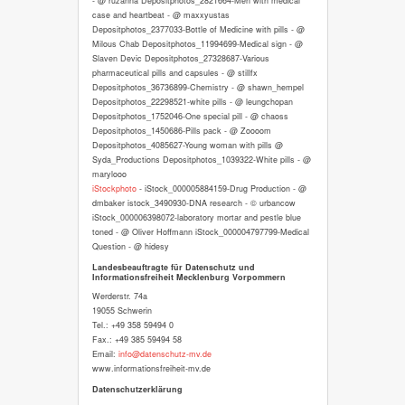
- @ ruzanna Depositphotos_2821664-Men with medical
case and heartbeat - @ maxxyustas
Depositphotos_2377033-Bottle of Medicine with pills - @
Milous Chab Depositphotos_11994699-Medical sign - @
Slaven Devic Depositphotos_27328687-Various
pharmaceutical pills and capsules - @ stillfx
Depositphotos_36736899-Chemistry - @ shawn_hempel
Depositphotos_22298521-white pills - @ leungchopan
Depositphotos_1752046-One special pill - @ chaoss
Depositphotos_1450686-Pills pack - @ Zoooom
Depositphotos_4085627-Young woman with pills @
Syda_Productions Depositphotos_1039322-White pills - @
marylooo
iStockphoto
- iStock_000005884159-Drug Production - @
dmbaker istock_3490930-DNA research - © urbancow
iStock_000006398072-laboratory mortar and pestle blue
toned - @ Oliver Hoffmann iStock_000004797799-Medical
Question - @ hidesy
Landesbeauftragte für Datenschutz und
Informationsfreiheit Mecklenburg Vorpommern
Werderstr. 74a
19055 Schwerin
Tel.: +49 358 59494 0
Fax.: +49 385 59494 58
Email:
info@datenschutz-mv.de
www.informationsfreiheit-mv.de
Datenschutzerklärung