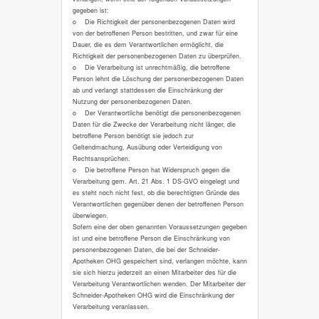
gegeben ist:
o Die Richtigkeit der personenbezogenen Daten wird
von der betroffenen Person bestritten, und zwar für eine
Dauer, die es dem Verantwortlichen ermöglicht, die
Richtigkeit der personenbezogenen Daten zu überprüfen.
o Die Verarbeitung ist unrechtmäßig, die betroffene
Person lehnt die Löschung der personenbezogenen Daten
ab und verlangt stattdessen die Einschränkung der
Nutzung der personenbezogenen Daten.
o Der Verantwortliche benötigt die personenbezogenen
Daten für die Zwecke der Verarbeitung nicht länger, die
betroffene Person benötigt sie jedoch zur
Geltendmachung, Ausübung oder Verteidigung von
Rechtsansprüchen.
o Die betroffene Person hat Widerspruch gegen die
Verarbeitung gem. Art. 21 Abs. 1 DS-GVO eingelegt und
es steht noch nicht fest, ob die berechtigten Gründe des
Verantwortlichen gegenüber denen der betroffenen Person
überwiegen.
Sofern eine der oben genannten Voraussetzungen gegeben
ist und eine betroffene Person die Einschränkung von
personenbezogenen Daten, die bei der Schneider-
Apotheken OHG gespeichert sind, verlangen möchte, kann
sie sich hierzu jederzeit an einen Mitarbeiter des für die
Verarbeitung Verantwortlichen wenden. Der Mitarbeiter der
Schneider-Apotheken OHG wird die Einschränkung der
Verarbeitung veranlassen.