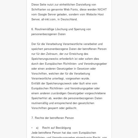
Diese Seite nutzt zur einheitlichen Darstellung von
Schriftarten so genannte Web Fonts, diese werden NICHT
vom Google Server geladen, sondern vom Website Host
Server, all-inkl.com, in Deutschland.
6. Routinemäßige Löschung und Sperrung von
personenbezogenen Daten
Der für die Verarbeitung Verantwortliche verarbeitet und
speichert personenbezogene Daten der betroffenen Person
nur für den Zeitraum, der zur Erreichung des
Speicherungszwecks erforderlich ist oder sofern dies
durch den Europäischen Richtlinien- und Verordnungsgeber
oder einen anderen Gesetzgeber in Gesetzen oder
Vorschriften, welchen der für die Verarbeitung
Verantwortliche unterliegt, vorgesehen wurde.
Entfällt der Speicherungszweck oder läuft eine vom
Europäischen Richtlinien- und Verordnungsgeber oder
einem anderen zuständigen Gesetzgeber vorgeschriebene
Speicherfrist ab, werden die personenbezogenen Daten
routinemäßig und entsprechend den gesetzlichen
Vorschriften gesperrt oder gelöscht.
7. Rechte der betroffenen Person
• a) Recht auf Bestätigung
Jede betroffene Person hat das vom Europäischen
Richtlinien- und Verordnungsgeber eingeräumte Recht, von