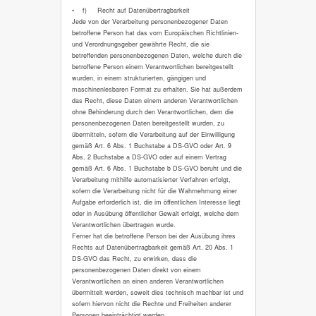
• f) Recht auf Datenübertragbarkeit
Jede von der Verarbeitung personenbezogener Daten
betroffene Person hat das vom Europäischen Richtlinien-
und Verordnungsgeber gewährte Recht, die sie
betreffenden personenbezogenen Daten, welche durch die
betroffene Person einem Verantwortlichen bereitgestellt
wurden, in einem strukturierten, gängigen und
maschinenlesbaren Format zu erhalten. Sie hat außerdem
das Recht, diese Daten einem anderen Verantwortlichen
ohne Behinderung durch den Verantwortlichen, dem die
personenbezogenen Daten bereitgestellt wurden, zu
übermitteln, sofern die Verarbeitung auf der Einwilligung
gemäß Art. 6 Abs. 1 Buchstabe a DS-GVO oder Art. 9
Abs. 2 Buchstabe a DS-GVO oder auf einem Vertrag
gemäß Art. 6 Abs. 1 Buchstabe b DS-GVO beruht und die
Verarbeitung mithilfe automatisierter Verfahren erfolgt,
sofern die Verarbeitung nicht für die Wahrnehmung einer
Aufgabe erforderlich ist, die im öffentlichen Interesse liegt
oder in Ausübung öffentlicher Gewalt erfolgt, welche dem
Verantwortlichen übertragen wurde.
Ferner hat die betroffene Person bei der Ausübung ihres
Rechts auf Datenübertragbarkeit gemäß Art. 20 Abs. 1
DS-GVO das Recht, zu erwirken, dass die
personenbezogenen Daten direkt von einem
Verantwortlichen an einen anderen Verantwortlichen
übermittelt werden, soweit dies technisch machbar ist und
sofern hiervon nicht die Rechte und Freiheiten anderer
Personen beeinträchtigt werden.