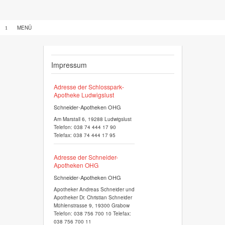
MENÜ
STARTSEITE
LAGE
Impressum
IMPRESSUM
Adresse der Schlosspark-
Apotheke Ludwigslust
Schneider-Apotheken OHG
Am Marstall 6, 19288 Ludwigslust
Telefon: 038 74 444 17 90
Telefax: 038 74 444 17 95
Adresse der Schneider-
Apotheken OHG
Schneider-Apotheken OHG
Apotheker Andreas Schneider und
Apotheker Dr. Christian Schneider
Mühlenstrasse 9, 19300 Grabow
Telefon: 038 756 700 10 Telefax:
038 756 700 11