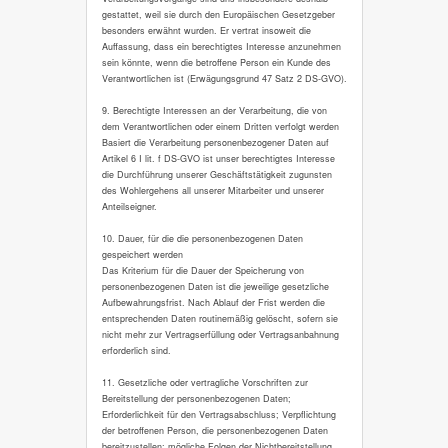
gestattet, weil sie durch den Europäischen Gesetzgeber
besonders erwähnt wurden. Er vertrat insoweit die
Auffassung, dass ein berechtigtes Interesse anzunehmen
sein könnte, wenn die betroffene Person ein Kunde des
Verantwortlichen ist (Erwägungsgrund 47 Satz 2 DS-GVO).
9. Berechtigte Interessen an der Verarbeitung, die von
dem Verantwortlichen oder einem Dritten verfolgt werden
Basiert die Verarbeitung personenbezogener Daten auf
Artikel 6 I lit. f DS-GVO ist unser berechtigtes Interesse
die Durchführung unserer Geschäftstätigkeit zugunsten
des Wohlergehens all unserer Mitarbeiter und unserer
Anteilseigner.
10. Dauer, für die die personenbezogenen Daten
gespeichert werden
Das Kriterium für die Dauer der Speicherung von
personenbezogenen Daten ist die jeweilige gesetzliche
Aufbewahrungsfrist. Nach Ablauf der Frist werden die
entsprechenden Daten routinemäßig gelöscht, sofern sie
nicht mehr zur Vertragserfüllung oder Vertragsanbahnung
erforderlich sind.
11. Gesetzliche oder vertragliche Vorschriften zur
Bereitstellung der personenbezogenen Daten;
Erforderlichkeit für den Vertragsabschluss; Verpflichtung
der betroffenen Person, die personenbezogenen Daten
bereitzustellen; mögliche Folgen der Nichtbereitstellung