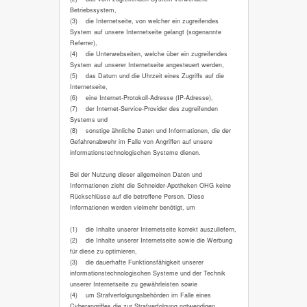
Betriebssystem,
(3) die Internetseite, von welcher ein zugreifendes
System auf unsere Internetseite gelangt (sogenannte
Referrer),
(4) die Unterwebseiten, welche über ein zugreifendes
System auf unserer Internetseite angesteuert werden,
(5) das Datum und die Uhrzeit eines Zugriffs auf die
Internetseite,
(6) eine Internet-Protokoll-Adresse (IP-Adresse),
(7) der Internet-Service-Provider des zugreifenden
Systems und
(8) sonstige ähnliche Daten und Informationen, die der
Gefahrenabwehr im Falle von Angriffen auf unsere
informationstechnologischen Systeme dienen.
Bei der Nutzung dieser allgemeinen Daten und
Informationen zieht die Schneider-Apotheken OHG keine
Rückschlüsse auf die betroffene Person. Diese
Informationen werden vielmehr benötigt, um
(1) die Inhalte unserer Internetseite korrekt auszuliefern,
(2) die Inhalte unserer Internetseite sowie die Werbung
für diese zu optimieren,
(3) die dauerhafte Funktionsfähigkeit unserer
informationstechnologischen Systeme und der Technik
unserer Internetseite zu gewährleisten sowie
(4) um Strafverfolgungsbehörden im Falle eines
Cyberangriffes die zur Strafverfolgung notwendigen