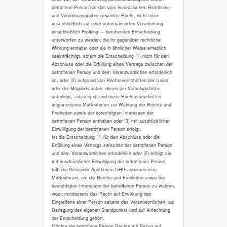
betroffene Person hat das vom Europäischen Richtlinien-
und Verordnungsgeber gewährte Recht, nicht einer
ausschließlich auf einer automatisierten Verarbeitung —
einschließlich Profiling — beruhenden Entscheidung
unterworfen zu werden, die ihr gegenüber rechtliche
Wirkung entfaltet oder sie in ähnlicher Weise erheblich
beeinträchtigt, sofern die Entscheidung (1) nicht für den
Abschluss oder die Erfüllung eines Vertrags zwischen der
betroffenen Person und dem Verantwortlichen erforderlich
ist, oder (2) aufgrund von Rechtsvorschriften der Union
oder der Mitgliedstaaten, denen der Verantwortliche
unterliegt, zulässig ist und diese Rechtsvorschriften
angemessene Maßnahmen zur Wahrung der Rechte und
Freiheiten sowie der berechtigten Interessen der
betroffenen Person enthalten oder (3) mit ausdrücklicher
Einwilligung der betroffenen Person erfolgt.
Ist die Entscheidung (1) für den Abschluss oder die
Erfüllung eines Vertrags zwischen der betroffenen Person
und dem Verantwortlichen erforderlich oder (2) erfolgt sie
mit ausdrücklicher Einwilligung der betroffenen Person,
trifft die Schneider-Apotheken OHG angemessene
Maßnahmen, um die Rechte und Freiheiten sowie die
berechtigten Interessen der betroffenen Person zu wahren,
wozu mindestens das Recht auf Erwirkung des
Eingreifens einer Person seitens des Verantwortlichen, auf
Darlegung des eigenen Standpunkts und auf Anfechtung
der Entscheidung gehört.
Möchte die betroffene Person Rechte mit Bezug auf