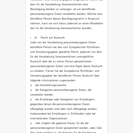
dem für die Verarbeitung Verantwortlichen eine
Bestätigung darüber zu verlangen, ob sie betreffende
personenbezogene Daten verarbeitet werden. Möchte eine
betroffene Person dieses Bestätigungsrecht in Anspruch
nehmen, kann sie sich hierzu jederzeit an einen Mitarbeiter
des für die Verarbeitung Verantwortlichen wenden.
• b) Recht auf Auskunft
Jede von der Verarbeitung personenbezogener Daten
betroffene Person hat das vom Europäischen Richtlinien-
und Verordnungsgeber gewährte Recht, jederzeit von dem
für die Verarbeitung Verantwortlichen unentgeltliche
Auskunft über die zu seiner Person gespeicherten
personenbezogenen Daten und eine Kopie dieser Auskunft
zu erhalten. Ferner hat der Europäische Richtlinien- und
Verordnungsgeber der betroffenen Person Auskunft über
folgende Informationen zugestanden:
o die Verarbeitungszwecke
o die Kategorien personenbezogener Daten, die
verarbeitet werden
o die Empfänger oder Kategorien von Empfängern,
gegenüber denen die personenbezogenen Daten
offengelegt worden sind oder noch offengelegt werden,
insbesondere bei Empfängern in Drittländern oder bei
internationalen Organisationen
o falls möglich die geplante Dauer, für die die
personenbezogenen Daten gespeichert werden, oder, falls
dies nicht möglich ist, die Kriterien für die Festlegung