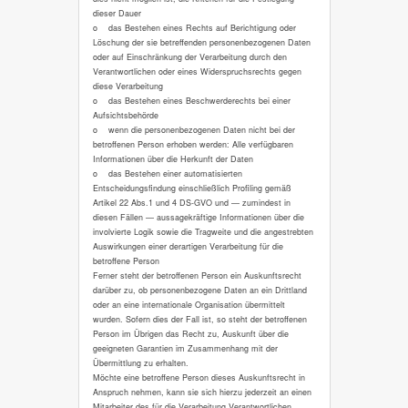
dieser Dauer
o das Bestehen eines Rechts auf Berichtigung oder
Löschung der sie betreffenden personenbezogenen Daten
oder auf Einschränkung der Verarbeitung durch den
Verantwortlichen oder eines Widerspruchsrechts gegen
diese Verarbeitung
o das Bestehen eines Beschwerderechts bei einer
Aufsichtsbehörde
o wenn die personenbezogenen Daten nicht bei der
betroffenen Person erhoben werden: Alle verfügbaren
Informationen über die Herkunft der Daten
o das Bestehen einer automatisierten
Entscheidungsfindung einschließlich Profiling gemäß
Artikel 22 Abs.1 und 4 DS-GVO und — zumindest in
diesen Fällen — aussagekräftige Informationen über die
involvierte Logik sowie die Tragweite und die angestrebten
Auswirkungen einer derartigen Verarbeitung für die
betroffene Person
Ferner steht der betroffenen Person ein Auskunftsrecht
darüber zu, ob personenbezogene Daten an ein Drittland
oder an eine internationale Organisation übermittelt
wurden. Sofern dies der Fall ist, so steht der betroffenen
Person im Übrigen das Recht zu, Auskunft über die
geeigneten Garantien im Zusammenhang mit der
Übermittlung zu erhalten.
Möchte eine betroffene Person dieses Auskunftsrecht in
Anspruch nehmen, kann sie sich hierzu jederzeit an einen
Mitarbeiter des für die Verarbeitung Verantwortlichen